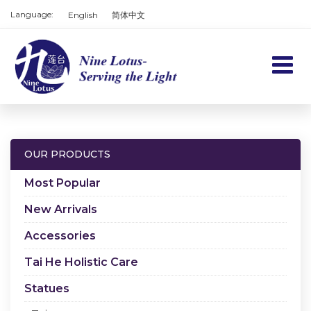
Language:
English
简体中文
Home
Products
OUR PRODUCTS
Services
Most Popular
About us
New Arrivals
Accessories
Contact us
Tai He Holistic Care
Cart
Statues