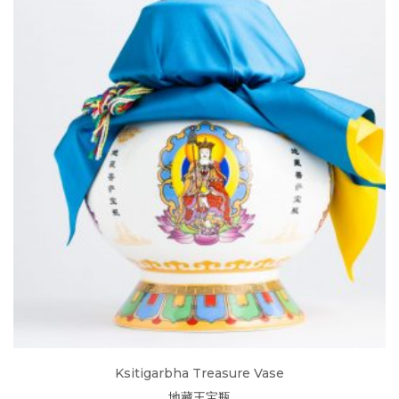
Ksitigarbha Treasure Vase
地藏王宝瓶