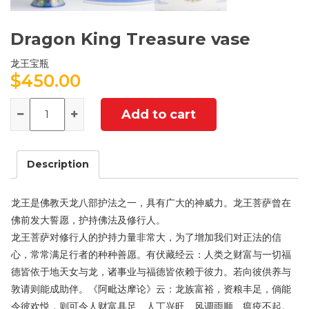
Dragon King Treasure vase
龙王宝瓶
$
450.00
Quantity
Add to cart
Description
龙王是佛教天龙八部护法之一，具有广大的神威力。龙王菩萨曾在
佛前发大誓愿，护持佛法及修行人。
龙王菩萨对修行人的护持力量非常大，为了增加我们对正法的信
心，常常满足行者的种种善愿。有伏藏经云：人类之财富与一切福
德皆依于地天女与龙，诸事业与福德皆依赖于彼力。若向彼供养与
敦请则能成助伴。《阿毗达摩论》云：龙族富裕，资粮丰足，倘能
令彼欢悦，则可令人财富具足、人丁兴旺、风调雨顺、瘟疫不起。