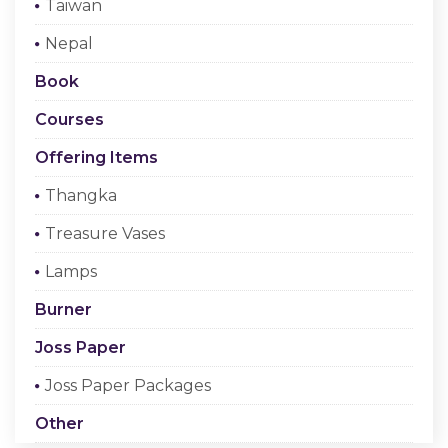
Taiwan
Checkout
Nepal
Register Or Sign In
Book
Courses
Offering Items
Thangka
Treasure Vases
Lamps
Burner
Joss Paper
Joss Paper Packages
Other