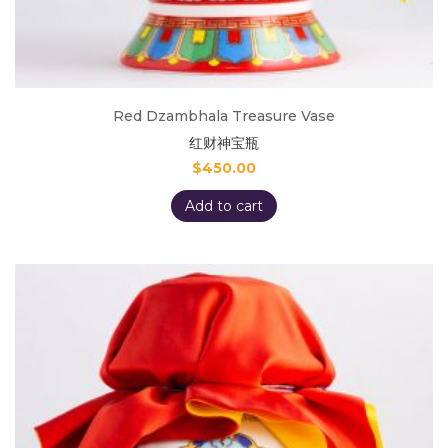
Red Dzambhala Treasure Vase
红财神宝瓶
$
450.00
Add to cart