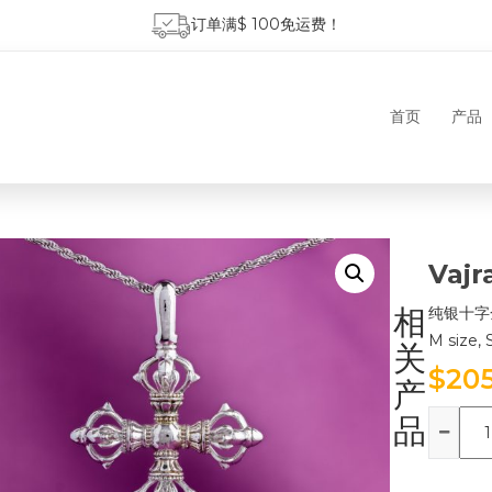
订单满$ 100免运费！
首页
产品
Vajr
相
纯银十字
M size, 
关
$
20
产
数
品
量