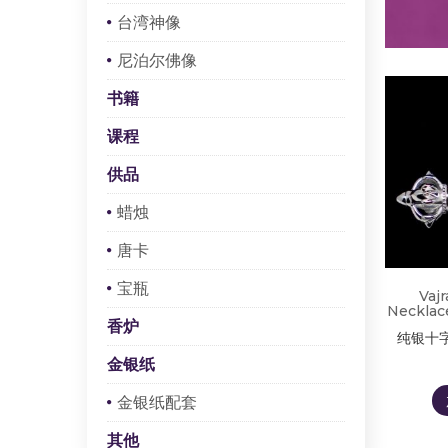
台湾神像
尼泊尔佛像
书籍
课程
供品
蜡烛
唐卡
宝瓶
Vajr
Necklace
香炉
纯银十
金银纸
金银纸配套
其他