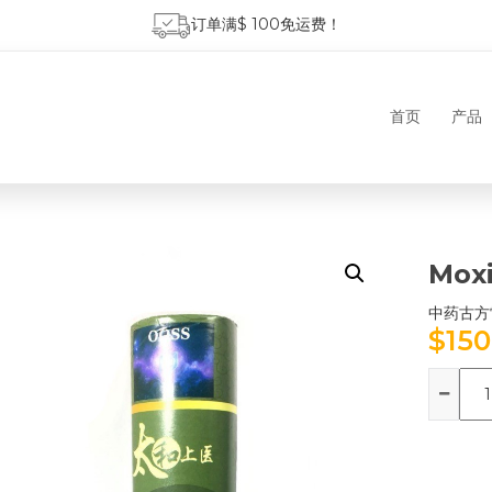
订单满$ 100免运费！
首页
产品
Moxi
中药古方雷
$
150
数
量