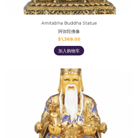
Amitabha Buddha Statue
阿弥陀佛像
$
1,368.00
加入购物车