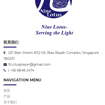
联系我们
231 Bain Street #02-05, Bras Basah Complex, Singapore
180231
9Lotusprayer@gmail.com
| +65 6848 2474
NAVIGATION MENU
首页
产品
关于我们