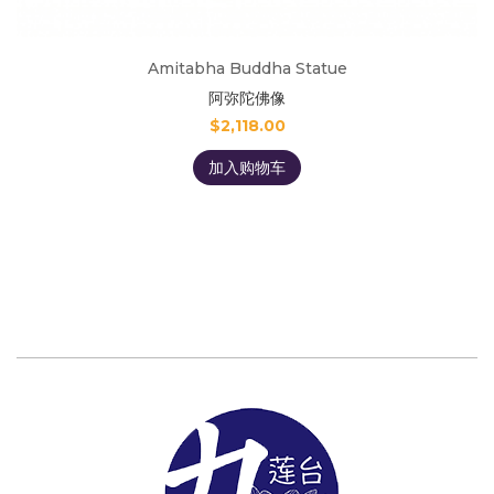
Amitabha Buddha Statue
阿弥陀佛像
$
2,118.00
加入购物车