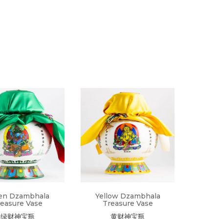
en Dzambhala
Yellow Dzambhala
reasure Vase
Treasure Vase
绿财神宝瓶
黄财神宝瓶