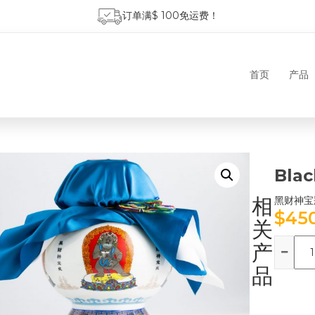
订单满$ 100免运费！
首页
产品
Blac
相
黑财神宝
$
45
关
数
产
量
品