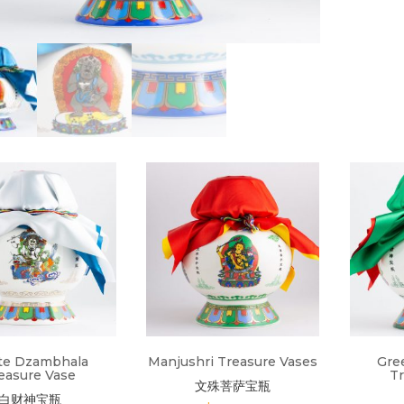
te Dzambhala
Manjushri Treasure Vases
Gre
easure Vase
T
文殊菩萨宝瓶
白财神宝瓶