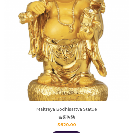
Maitreya Bodhisattva Statue
布袋弥勒
$
620.00