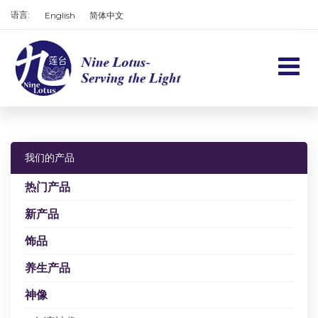
语言:
English
简体中文
首页
产品
我们的产品
服务项目
热门产品
关于我们
新产品
饰品
联系我们
养生产品
大车
神像