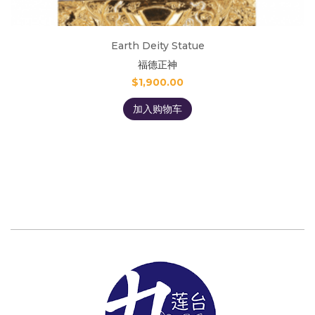
Earth Deity Statue
福德正神
$
1,900.00
加入购物车