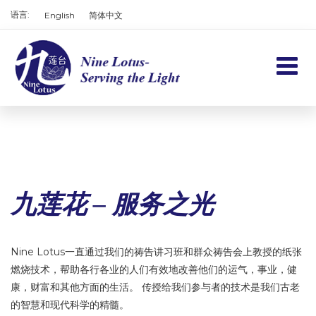
语言:
English
简体中文
首页
产品
服务项目
九莲花 – 服务之光
关于我们
联系我们
Nine Lotus一直通过我们的祷告讲习班和群众祷告会上教授的纸张
燃烧技术，帮助各行各业的人们有效地改善他们的运气，事业，健
康，财富和其他方面的生活。 传授给我们参与者的技术是我们古老
大车
的智慧和现代科学的精髓。